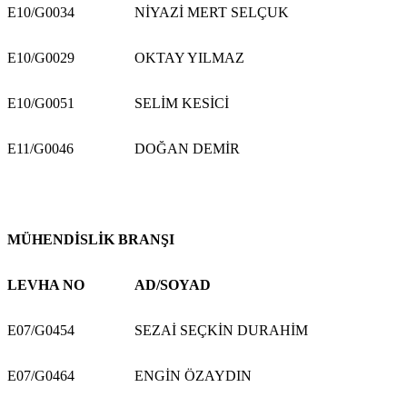
E10/G0034
NİYAZİ MERT SELÇUK
E10/G0029
OKTAY YILMAZ
E10/G0051
SELİM KESİCİ
E11/G0046
DOĞAN DEMİR
MÜHENDİSLİK BRANŞI
LEVHA NO
AD/SOYAD
E07/G0454
SEZAİ SEÇKİN DURAHİM
E07/G0464
ENGİN ÖZAYDIN