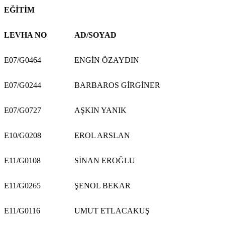
EĞİTİM
LEVHA NO
AD/SOYAD
E07/G0464
ENGİN ÖZAYDIN
E07/G0244
BARBAROS GİRGİNER
E07/G0727
AŞKIN YANIK
E10/G0208
EROL ARSLAN
E11/G0108
SİNAN EROĞLU
E11/G0265
ŞENOL BEKAR
E11/G0116
UMUT ETLACAKUŞ