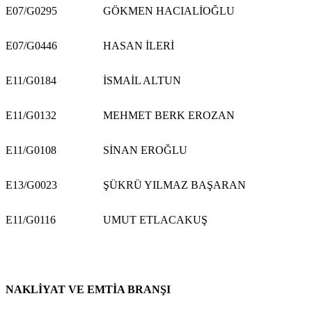
E07/G0295
GÖKMEN HACIALİOĞLU
E07/G0446
HASAN İLERİ
E11/G0184
İSMAİL ALTUN
E11/G0132
MEHMET BERK EROZAN
E11/G0108
SİNAN EROĞLU
E13/G0023
ŞÜKRÜ YILMAZ BAŞARAN
E11/G0116
UMUT ETLACAKUŞ
NAKLİYAT VE EMTİA BRANŞI