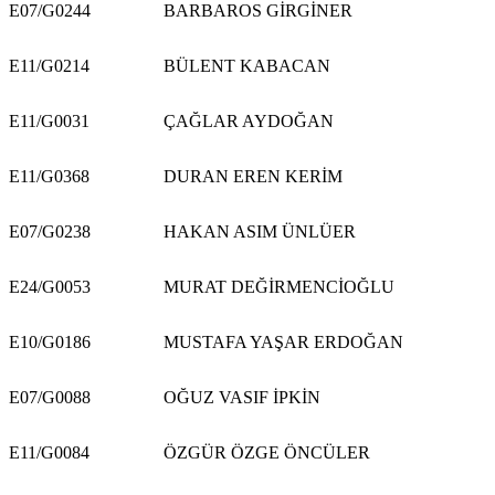
E07/G0244
BARBAROS GİRGİNER
E11/G0214
BÜLENT KABACAN
E11/G0031
ÇAĞLAR AYDOĞAN
E11/G0368
DURAN EREN KERİM
E07/G0238
HAKAN ASIM ÜNLÜER
E24/G0053
MURAT DEĞİRMENCİOĞLU
E10/G0186
MUSTAFA YAŞAR ERDOĞAN
E07/G0088
OĞUZ VASIF İPKİN
E11/G0084
ÖZGÜR ÖZGE ÖNCÜLER