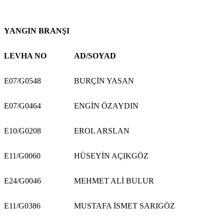
YANGIN BRANŞI
LEVHA NO
AD/SOYAD
E07/G0548
BURÇİN YASAN
E07/G0464
ENGİN ÖZAYDIN
E10/G0208
EROL ARSLAN
E11/G0060
HÜSEYİN AÇIKGÖZ
E24/G0046
MEHMET ALİ BULUR
E11/G0386
MUSTAFA İSMET SARIGÖZ