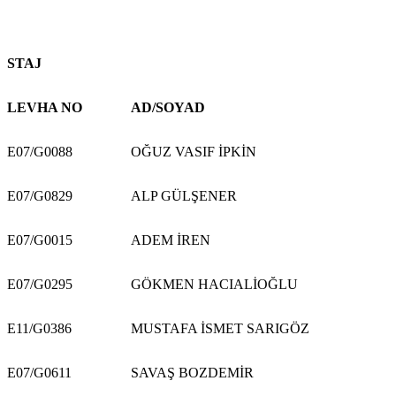
STAJ
LEVHA NO
AD/SOYAD
E07/G0088
OĞUZ VASIF İPKİN
E07/G0829
ALP GÜLŞENER
E07/G0015
ADEM İREN
E07/G0295
GÖKMEN HACIALİOĞLU
E11/G0386
MUSTAFA İSMET SARIGÖZ
E07/G0611
SAVAŞ BOZDEMİR