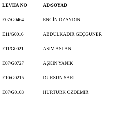
LEVHA NO
AD/SOYAD
E07/G0464
ENGİN ÖZAYDIN
E11/G0016
ABDULKADİR GEÇGÜNER
E11/G0021
ASIM ASLAN
E07/G0727
AŞKIN YANIK
E10/G0215
DURSUN SARI
E07/G0103
HÜRTÜRK ÖZDEMİR