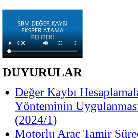
DUYURULAR
Değer Kaybı Hesaplamala
Yönteminin Uygulanması
(2024/1)
Motorlu Araç Tamir Süre