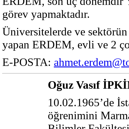
ERDEM, son üç dönemdir Y
görev yapmaktadır.
Üniversitelerde ve sektörün
yapan ERDEM, evli ve 2 ço
E-POSTA:
ahmet.erdem@to
Oğuz Vasıf İPK
10.02.1965’de İs
öğrenimini Marmar
Bilimler Fakültes