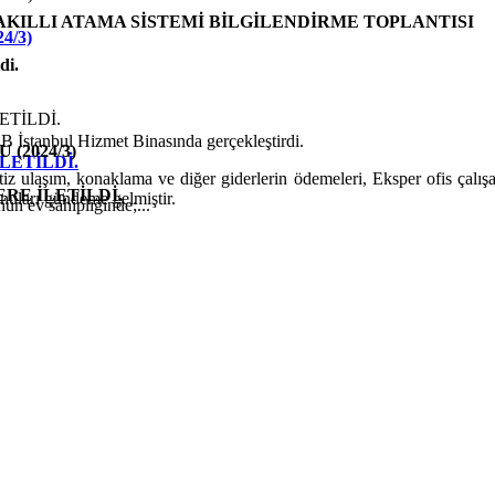
KILLI ATAMA SİSTEMİ BİLGİLENDİRME TOPLANTISI
4/3)
di.
BB İstanbul Hizmet Binasında gerçekleştirdi.
(2024/3)
LETİLDİ.
z ulaşım, konaklama ve diğer giderlerin ödemeleri, Eksper ofis çalışan
RE İLETİLDİ.
konuları gündeme gelmiştir.
un ev sahipliğinde;...