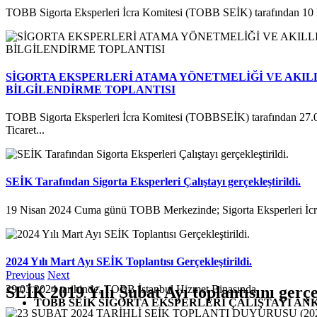
TOBB Sigorta Eksperleri İcra Komitesi (TOBB SEİK) tarafından 10 
SİGORTA EKSPERLERİ ATAMA YÖNETMELİĞİ VE AKILL
BİLGİLENDİRME TOPLANTISI
TOBB Sigorta Eksperleri İcra Komitesi (TOBBSEİK) tarafından 27.
Ticaret...
SEİK Tarafından Sigorta Eksperleri Çalıştayı gerçekleştirildi.
19 Nisan 2024 Cuma günü TOBB Merkezinde; Sigorta Eksperleri İcra
2024 Yılı Mart Ayı SEİK Toplantısı Gerçekleştirildi.
Previous
Next
SEİK 2019 Yılı Şubat Ayı toplantısını gerçe
29.03.2024 tarihinde, TOBB İstanbul Hizmet Binasında,
TOBB SEİK SİGORTA EKSPERLERİ ÇALIŞTAYI A