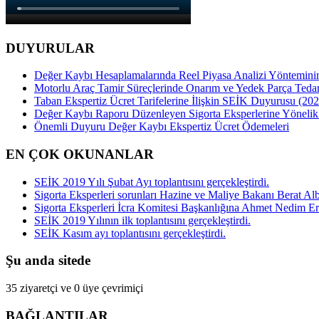
DUYURULAR
Değer Kaybı Hesaplamalarında Reel Piyasa Analizi Yöntemini
Motorlu Araç Tamir Süreçlerinde Onarım ve Yedek Parça Tedar
Taban Ekspertiz Ücret Tarifelerine İlişkin SEİK Duyurusu (202
Değer Kaybı Raporu Düzenleyen Sigorta Eksperlerine Yöneli
Önemli Duyuru Değer Kaybı Ekspertiz Ücret Ödemeleri
EN ÇOK OKUNANLAR
SEİK 2019 Yılı Şubat Ayı toplantısını gerçekleştirdi.
Sigorta Eksperleri sorunları Hazine ve Maliye Bakanı Berat Alba
Sigorta Eksperleri İcra Komitesi Başkanlığına Ahmet Nedim Er
SEİK 2019 Yılının ilk toplantısını gerçekleştirdi.
SEİK Kasım ayı toplantısını gerçekleştirdi.
Şu anda sitede
35 ziyaretçi ve 0 üye çevrimiçi
BAĞLANTILAR