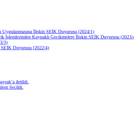
n Uygulanmasına İlişkin SEİK Duyurusu (2024/1)
ik İşlemlerinden Kaynaklı Gecikmelere İlişkin SEİK Duyurusu (2023/
3/3)
k SEİK Duyurusu (2022/4)
yrak’a iletildi.
dem Seçildi.