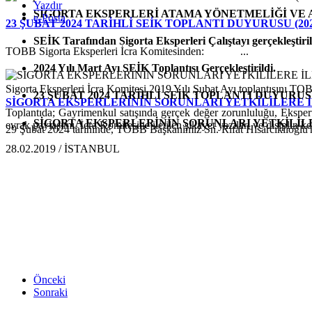
Yazdır
SİGORTA EKSPERLERİ ATAMA YÖNETMELİĞİ VE A
e-Posta
23 ŞUBAT 2024 TARİHLİ SEİK TOPLANTI DUYURUSU (202
SEİK Tarafından Sigorta Eksperleri Çalıştayı gerçekleştiril
TOBB Sigorta Eksperleri İcra Komitesinden: ...
2024 Yılı Mart Ayı SEİK Toplantısı Gerçekleştirildi.
Sigorta Eksperleri İcra Komitesi 2019 Yılı Şubat Ayı toplantısını TO
23 ŞUBAT 2024 TARİHLİ SEİK TOPLANTI DUYURUSU 
SİGORTA EKSPERLERİNİN SORUNLARI YETKİLİLERE İ
Toplantıda; Gayrimenkul satışında gerçek değer zorunluluğu, Eksperti
SİGORTA EKSPERLERİNİN SORUNLARI YETKİLİLE
evrak paylaşımı, İcra Komitesine iletilen şikayet yazıları ve disiplin 
29 Şubat 2024 tarihinde, TOBB Başkanımız Sn. Rifat Hisarcıklıoğlu'n
28.02.2019 / İSTANBUL
Önceki
Sonraki