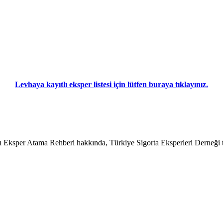
Levhaya kayıtlı eksper listesi için lütfen buraya tıklayınız.
 Eksper Atama Rehberi hakkında, Türkiye Sigorta Eksperleri Derneği 