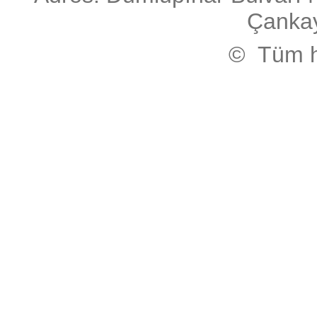
Çanka
© Tüm ha