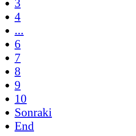
3
4
...
6
7
8
9
10
Sonraki
End